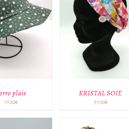
CE
/
APERÇU
PRODUIT
A
PLUSIEURS
VARIATIONS.
LES
OPTIONS
PEUVENT
ÊTRE
CHOISIES
SUR
LA
PAGE
orro pluie
KRISTAL SOIE
DU
PRODUIT
79,00
€
59,00
€