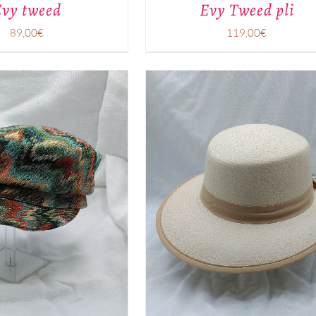
PAGE
vy tweed
Evy Tweed pli
DU
PRODUIT
89,00
€
119,00
€
CE
/
APERÇU
PRODUIT
A
PLUSIEURS
VARIATIONS.
LES
OPTIONS
PEUVENT
ÊTRE