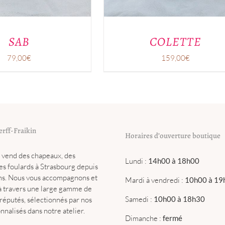
CHOISIES
SUR
LA
PAGE
SAB
COLETTE
DU
PRODUIT
79,00
€
159,00
€
erff-Fraikin
Horaires d’ouverture boutique
n vend des chapeaux, des
Lundi :
14h00 à 18h00
es foulards à Strasbourg depuis
ns. Nous vous accompagnons et
Mardi à vendredi :
10h00 à 19
à travers une large gamme de
Samedi :
10h00 à 18h30
réputés, sélectionnés par nos
nnalisés dans notre atelier.
Dimanche :
fermé