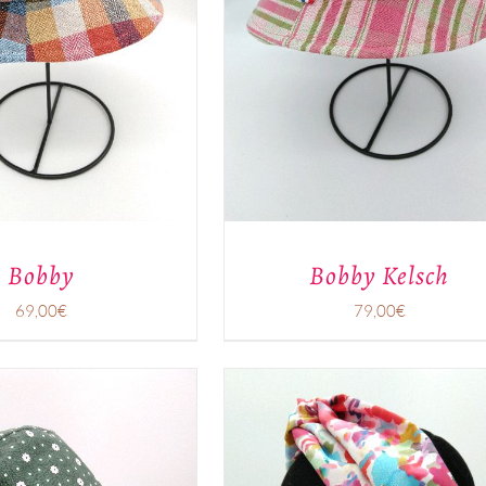
CE
/
APERÇU
PRODUIT
A
PLUSIEURS
VARIATIONS.
LES
OPTIONS
PEUVENT
ÊTRE
CHOISIES
SUR
LA
PAGE
Bobby
Bobby Kelsch
DU
PRODUIT
69,00
€
79,00
€