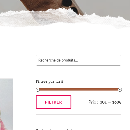
Filtrer par tarif
Prix :
—
FILTRER
30€
160€
Prix
Prix
min
max