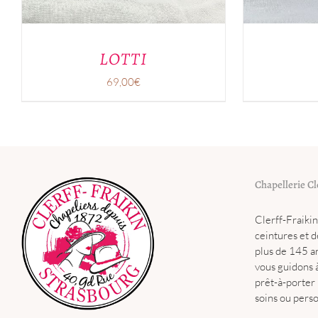
CHOISIES
SUR
LA
PAGE
LOTTI
DU
PRODUIT
69,00
€
Chapellerie Cl
Clerff-Fraiki
ceintures et d
plus de 145 a
vous guidons 
prêt-à-porter 
soins ou perso