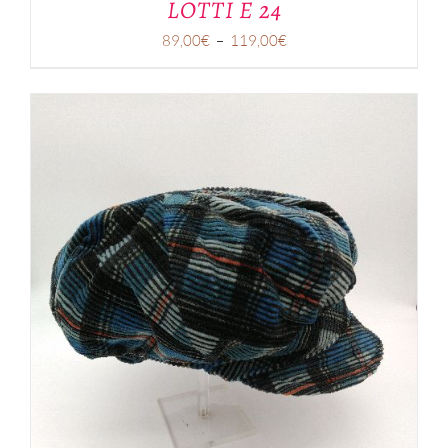
LOTTI E 24
Plage
89,00
€
–
119,00
€
de
prix :
89,00€
à
119,00€