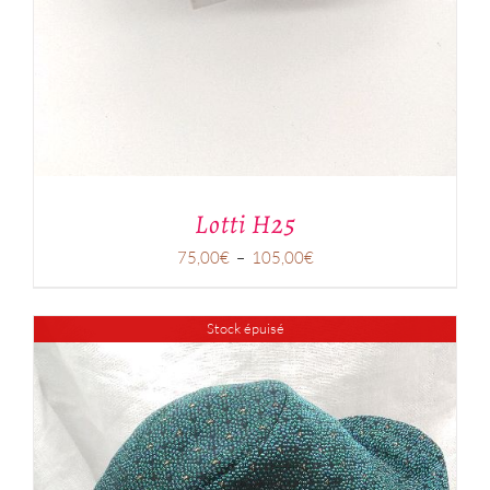
Lotti H25
Plage
75,00
€
–
105,00
€
de
prix :
75,00€
Stock épuisé
à
105,00€