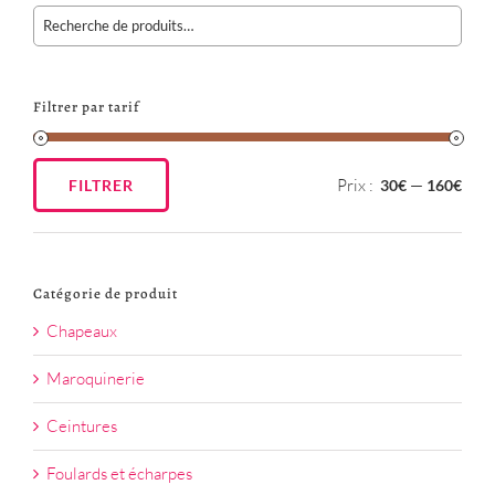
Filtrer par tarif
Prix :
—
FILTRER
30€
160€
Prix
Prix
min
max
Catégorie de produit
Chapeaux
Maroquinerie
Ceintures
Foulards et écharpes