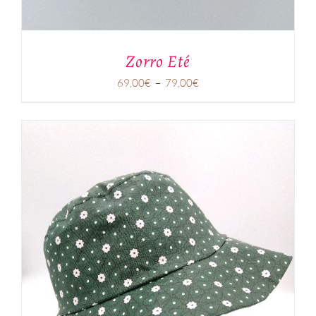
Zorro Eté
Plage
69,00
€
–
79,00
€
de
prix :
69,00€
à
79,00€