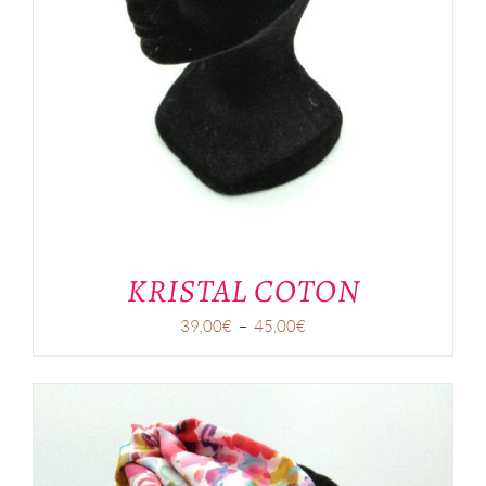
KRISTAL COTON
Plage
39,00
€
–
45,00
€
de
prix :
39,00€
à
45,00€