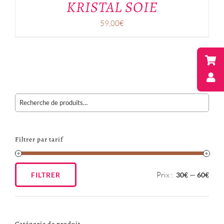
KRISTAL SOIE
59,00
€
Filtrer par tarif
Prix :
—
FILTRER
30€
60€
Prix
Prix
min
max
Catégorie de produit