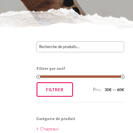
Filtrer par tarif
Prix :
—
FILTRER
30€
60€
Prix
Prix
min
max
Catégorie de produit
Chapeaux