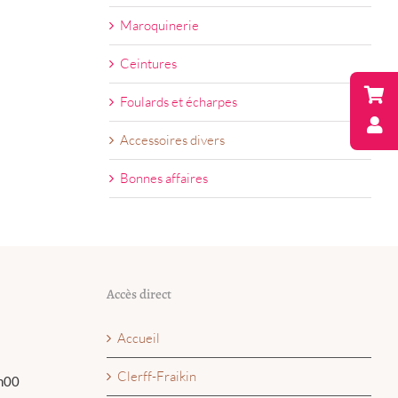
Maroquinerie
Ceintures
Foulards et écharpes
Accessoires divers
Bonnes affaires
Accès direct
Accueil
Clerff-Fraikin
h00