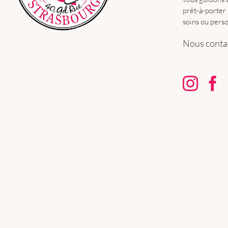
prêt-à-porter 
soins ou perso
Nous contac