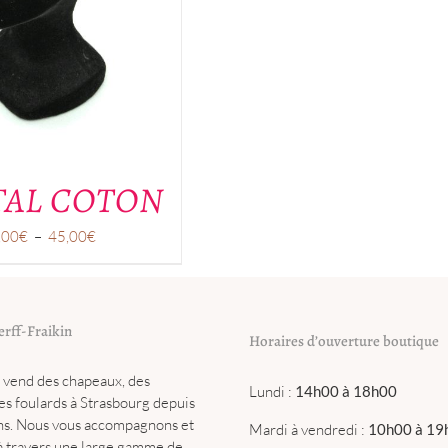
TAL COTON
Plage
,00
€
–
45,00
€
de
prix :
39,00€
à
erff-Fraikin
Horaires d’ouverture boutique
45,00€
n vend des chapeaux, des
Lundi :
14h00 à 18h00
es foulards à Strasbourg depuis
ns. Nous vous accompagnons et
Mardi à vendredi :
10h00 à 19
à travers une large gamme de